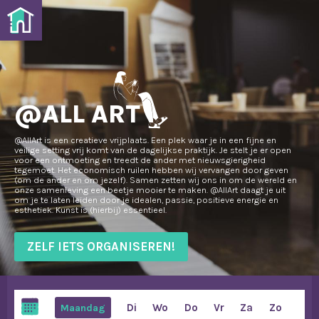
home - atAllArt
@ALL ART
@AllArt is een creatieve vrijplaats. Een plek waar je in een fijne en
veilige setting vrij komt van de dagelijkse praktijk. Je stelt je er open
voor een ontmoeting en treedt de ander met nieuwsgierigheid
tegemoet. Het economisch ruilen hebben wij vervangen door geven
(om de ander en om jezelf). Samen zetten wij ons in om de wereld en
onze samenleving een beetje mooier te maken. @AllArt daagt je uit
om je te laten leiden door je idealen, passie, positieve energie en
esthetiek. Kunst is (hierbij) essentieel.
ZELF IETS ORGANISEREN!
Di
Wo
Do
Vr
Za
Zo
Maandag