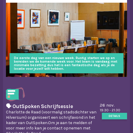
De eerste dag van een nieuwe week. Rustig starten we op en
bereiden we de komende week voor. Het team is vandaag met
minimale bezetting dus het is een fantastische dag als je de
locatie voor jezelf wilt hebben.
26 nov.
🗣️ OutSpoken Schrijfsessie
19:30 - 21:30
Charlotte de Raad (voormalig stadsdichter van
DETAILS
Hilversum) organiseert een schrijfavond in het
kader van OutSpoken.Om je aan te melden of
voor meer info kan je contact opnemen met